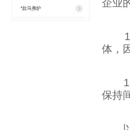
企业的
*款马弗炉
10
体，
11
保持
以上